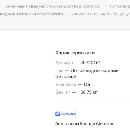
—
—
Линейный поверхностный водоотвод Gidrolica
Лоток во
одный бетонный коробчатый (СО-200мм)КU 100.34(20).33,5(26,5
Характеристики
Артикул
—
40720161
Тип
—
Лоток водоотводный
бетонный
В наличии
—
Да
Вес, кг
—
156.75 кг
Все товары бренда Gidrolica