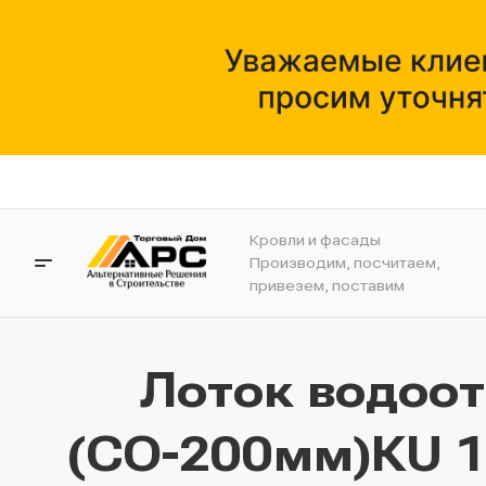
Кровли и фасады
Производим, посчитаем,
привезем, поставим
Лоток водоо
(СО-200мм)КU 10