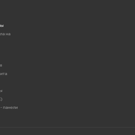
мы
ла на
я
ита
ы
)
- панели