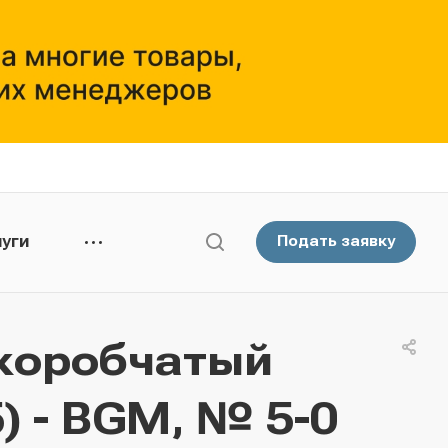
уги
Подать заявку
коробчатый
) - BGМ, № 5-0