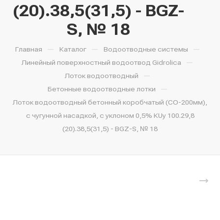
(20).38,5(31,5) - BGZ-
S, № 18
—
—
—
Главная
Каталог
Водоотводные системы
—
Линейный поверхностный водоотвод Gidrolica
—
Лоток водоотводный
—
Бетонные водоотводные лотки
Лоток водоотводный бетонный коробчатый (СО-200мм),
с чугунной насадкой, с уклоном 0,5% КUу 100.29,8
(20).38,5(31,5) - BGZ-S, № 18