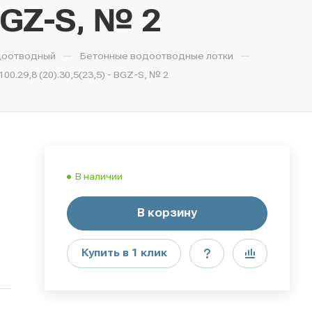
BGZ-S, № 2
—
—
доотводный
Бетонные водоотводные лотки
.29,8 (20).30,5(23,5) - BGZ-S, № 2
В наличии
В корзину
Купить в 1 клик