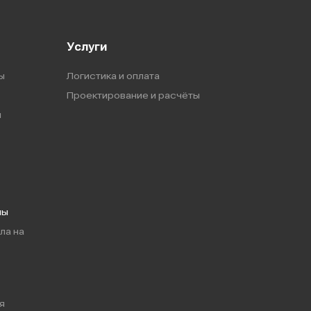
Услуги
ы
Логистика и оплата
Проектирование и расчёты
ы
мы
ла на
я