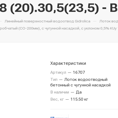
8 (20).30,5(23,5) - 
—
—
Линейный поверхностный водоотвод Gidrolica
Лоток во
чатый (СО-200мм), с чугунной насадкой, с уклоном 0,5% КUу 100
Характеристики
Артикул
—
16707
Тип
—
Лоток водоотводный
бетонный с чугунной насадкой
В наличии
—
Да
Вес, кг
—
115.50 кг