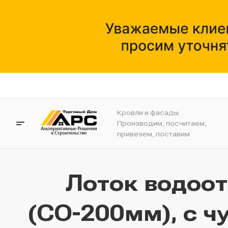
Кровли и фасады
Производим, посчитаем,
привезем, поставим
Лоток водоо
(СО-200мм), с ч