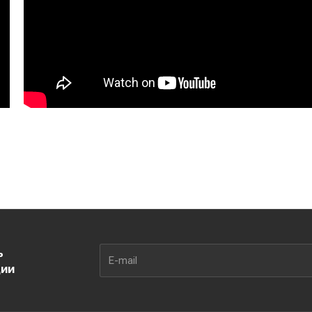
ь
ции