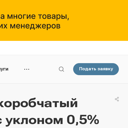
уги
Подать заявку
коробчатый
с уклоном 0,5%