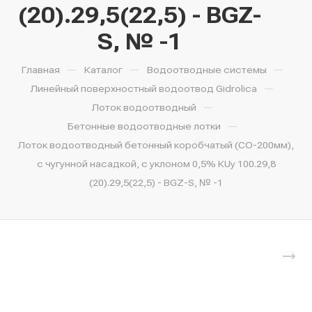
(20).29,5(22,5) - BGZ-
S, № -1
—
—
—
Главная
Каталог
Водоотводные системы
—
Линейный поверхностный водоотвод Gidrolica
—
Лоток водоотводный
—
Бетонные водоотводные лотки
Лоток водоотводный бетонный коробчатый (СО-200мм),
с чугунной насадкой, с уклоном 0,5% КUу 100.29,8
(20).29,5(22,5) - BGZ-S, № -1