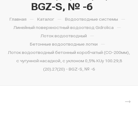
BGZ-S, № -6
—
—
—
Главная
Каталог
Водоотводные системы
—
Линейный поверхностный водоотвод Gidrolica
—
Лоток водоотводный
—
Бетонные водоотводные лотки
Лоток водоотводный бетонный коробчатый (СО-200мм),
с чугунной насадкой, с уклоном 0,5% КUу 100.29,8
(20).27(20) - BGZ-S, № -6