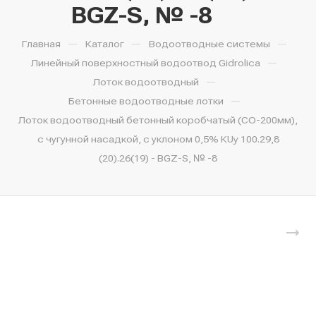
BGZ-S, № -8
—
—
—
Главная
Каталог
Водоотводные системы
—
Линейный поверхностный водоотвод Gidrolica
—
Лоток водоотводный
—
Бетонные водоотводные лотки
Лоток водоотводный бетонный коробчатый (СО-200мм),
с чугунной насадкой, с уклоном 0,5% КUу 100.29,8
(20).26(19) - BGZ-S, № -8