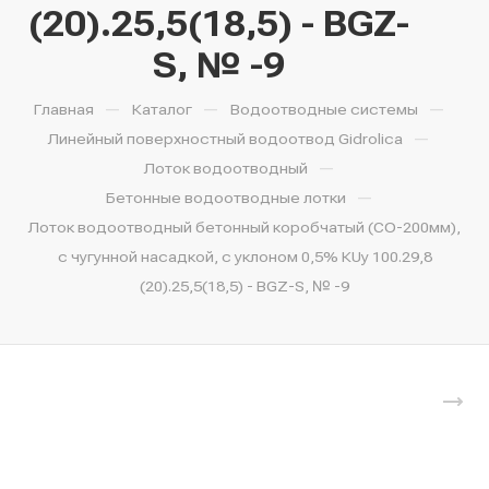
(20).25,5(18,5) - BGZ-
S, № -9
—
—
—
Главная
Каталог
Водоотводные системы
—
Линейный поверхностный водоотвод Gidrolica
—
Лоток водоотводный
—
Бетонные водоотводные лотки
Лоток водоотводный бетонный коробчатый (СО-200мм),
с чугунной насадкой, с уклоном 0,5% КUу 100.29,8
(20).25,5(18,5) - BGZ-S, № -9