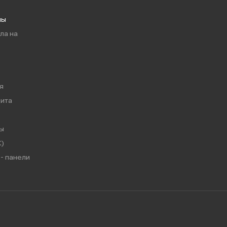
мы
ла на
я
ита
ы
)
- панели