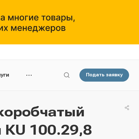
уги
Подать заявку
коробчатый
 КU 100.29,8