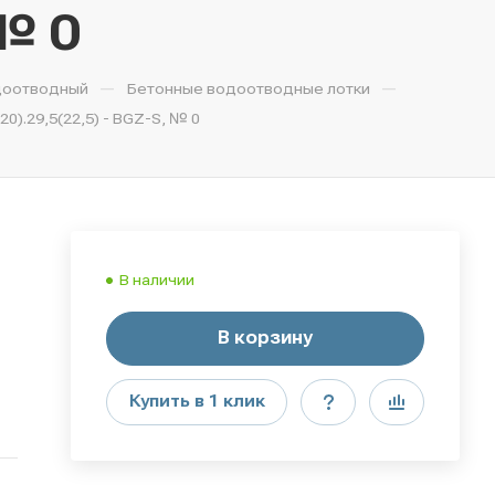
 № 0
—
—
доотводный
Бетонные водоотводные лотки
).29,5(22,5) - BGZ-S, № 0
В наличии
В корзину
Купить в 1 клик