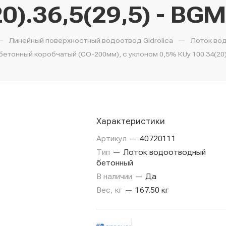
0).36,5(29,5) - BG
—
—
Линейный поверхностный водоотвод Gidrolica
Лоток во
тонный коробчатый (СО-200мм), с уклоном 0,5% КUу 100.34(20).
Характеристики
Артикул
—
40720111
Тип
—
Лоток водоотводный
бетонный
В наличии
—
Да
Вес, кг
—
167.50 кг