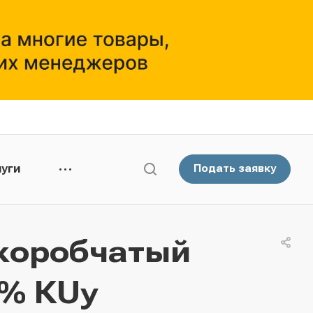
уги
Подать заявку
коробчатый
5% КUу