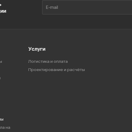
ь
ции
Услуги
ы
Логистика и оплата
Проектирование и расчёты
ы
мы
ла на