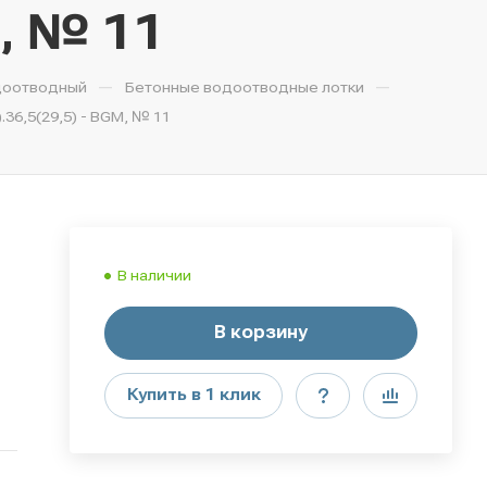
М, № 11
—
—
доотводный
Бетонные водоотводные лотки
36,5(29,5) - BGМ, № 11
В наличии
В корзину
Купить в 1 клик