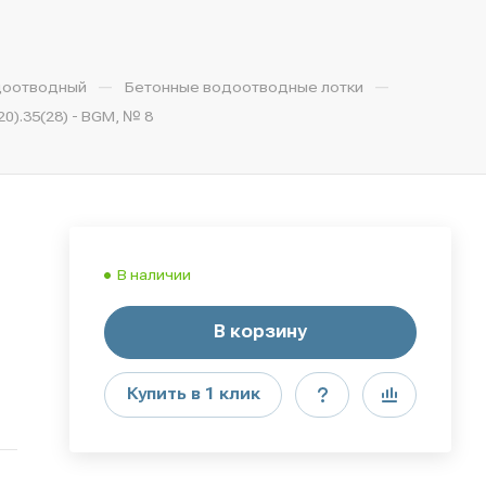
—
—
доотводный
Бетонные водоотводные лотки
).35(28) - BGМ, № 8
В наличии
В корзину
Купить в 1 клик