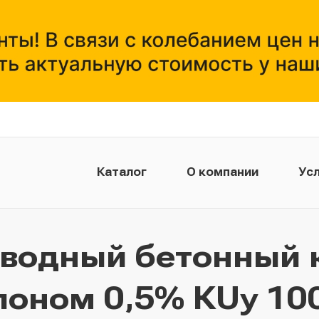
Каталог
О компании
Усл
тводный бетонный 
лоном 0,5% КUу 100.