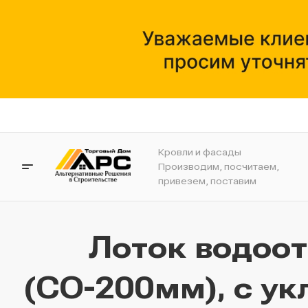
Кровли и фасады
Производим, посчитаем,
привезем, поставим
Лоток водоо
(СО-200мм), с ук