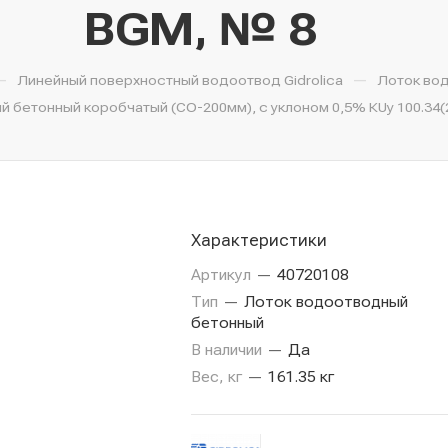
BGМ, № 8
—
—
Линейный поверхностный водоотвод Gidrolica
Лоток во
 бетонный коробчатый (СО-200мм), с уклоном 0,5% КUу 100.34(20
Характеристики
Артикул
—
40720108
Тип
—
Лоток водоотводный
бетонный
В наличии
—
Да
Вес, кг
—
161.35 кг