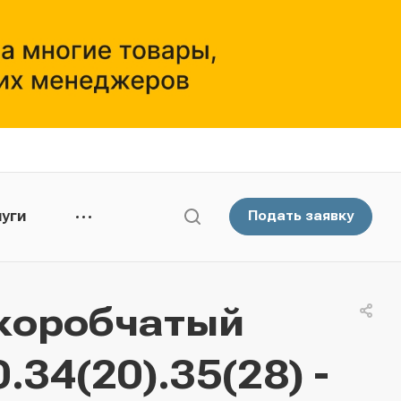
уги
Подать заявку
коробчатый
34(20).35(28) -