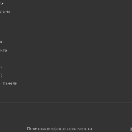
мы
ла на
я
ита
ы
)
- панели
Политика конфиденциальности