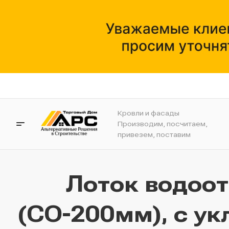
Кровли и фасады
Производим, посчитаем,
привезем, поставим
Лоток водоо
(СО-200мм), с ук