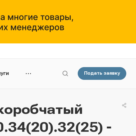
уги
Подать заявку
коробчатый
34(20).32(25) -