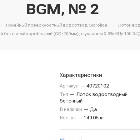
BGМ, № 2
—
—
Линейный поверхностный водоотвод Gidrolica
Лоток во
 бетонный коробчатый (СО-200мм), с уклоном 0,5% КUу 100.34(20
Характеристики
Артикул
—
40720102
Тип
—
Лоток водоотводный
бетонный
В наличии
—
Да
Вес, кг
—
149.05 кг