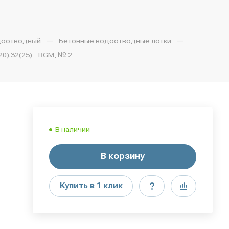
—
—
доотводный
Бетонные водоотводные лотки
).32(25) - BGМ, № 2
В наличии
В корзину
Купить в 1 клик