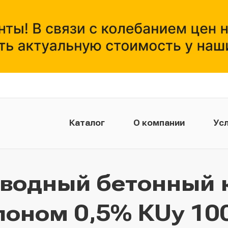
Каталог
О компании
Усл
тводный бетонный 
лоном 0,5% КUу 100.