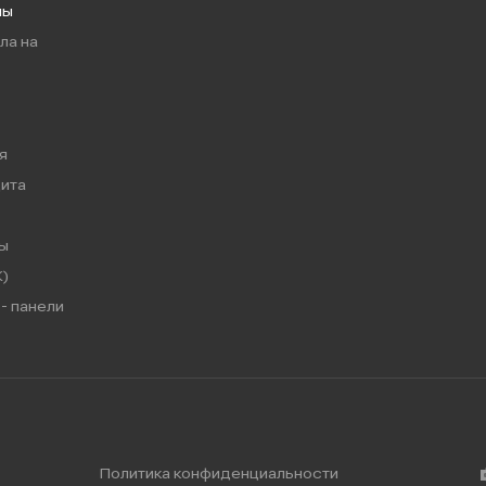
мы
ла на
я
ита
ы
)
- панели
Политика конфиденциальности