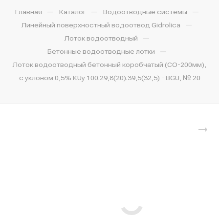
—
—
—
Главная
Каталог
Водоотводные системы
—
Линейный поверхностный водоотвод Gidrolica
—
Лоток водоотводный
—
Бетонные водоотводные лотки
Лоток водоотводный бетонный коробчатый (СО-200мм),
с уклоном 0,5% КUу 100.29,8(20).39,5(32,5) - BGU, № 20