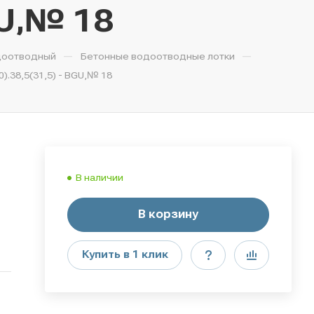
GU,№ 18
—
—
доотводный
Бетонные водоотводные лотки
.38,5(31,5) - BGU,№ 18
В наличии
В корзину
Купить в 1 клик