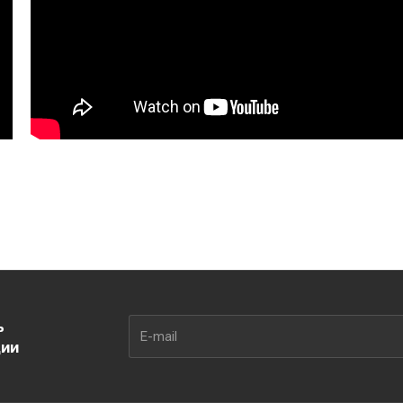
ь
ции