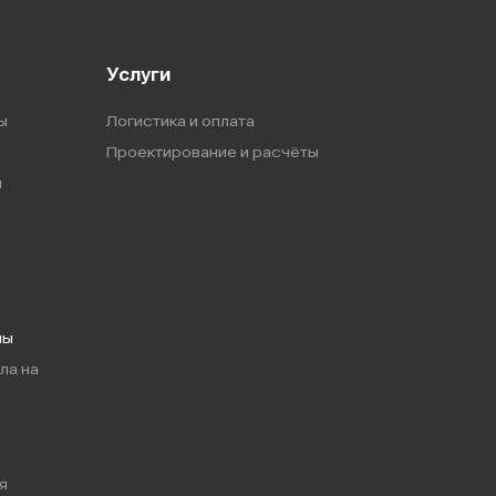
Услуги
ы
Логистика и оплата
Проектирование и расчёты
ы
мы
ла на
я