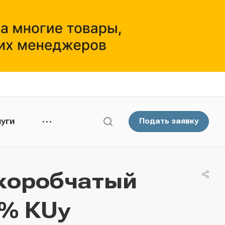
уги
Подать заявку
коробчатый
5% КUу