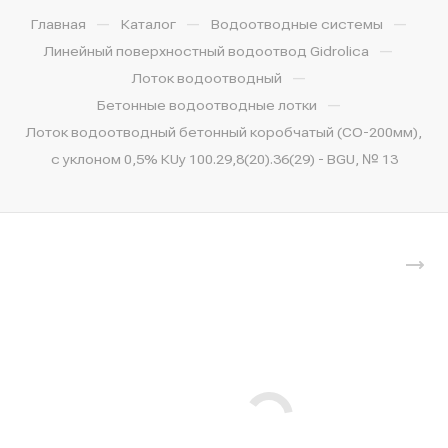
—
—
—
Главная
Каталог
Водоотводные системы
—
Линейный поверхностный водоотвод Gidrolica
—
Лоток водоотводный
—
Бетонные водоотводные лотки
Лоток водоотводный бетонный коробчатый (СО-200мм),
с уклоном 0,5% КUу 100.29,8(20).36(29) - BGU, № 13