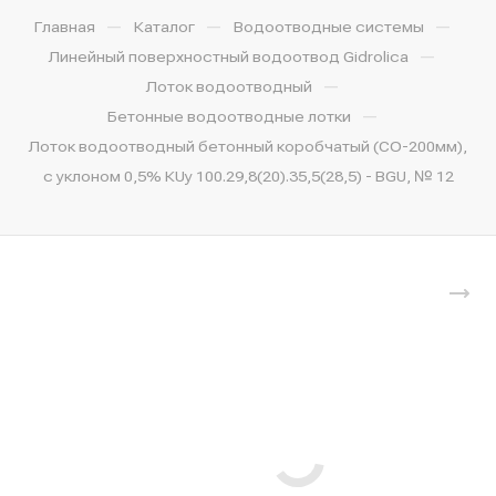
—
—
—
Главная
Каталог
Водоотводные системы
—
Линейный поверхностный водоотвод Gidrolica
—
Лоток водоотводный
—
Бетонные водоотводные лотки
Лоток водоотводный бетонный коробчатый (СО-200мм),
с уклоном 0,5% КUу 100.29,8(20).35,5(28,5) - BGU, № 12