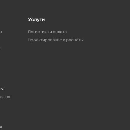
Услуги
ы
Логистика и оплата
Проектирование и расчёты
ы
мы
ла на
я