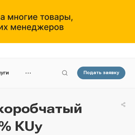
уги
Подать заявку
коробчатый
5% КUу