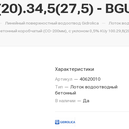
20).34,5(27,5) - B
—
—
Линейный поверхностный водоотвод Gidrolica
Лоток во
тонный коробчатый (СО-200мм), с уклоном 0,5% КUу 100.29,8(20).
Характеристики
Артикул
—
40620010
Тип
—
Лоток водоотводный
бетонный
В наличии
—
Да