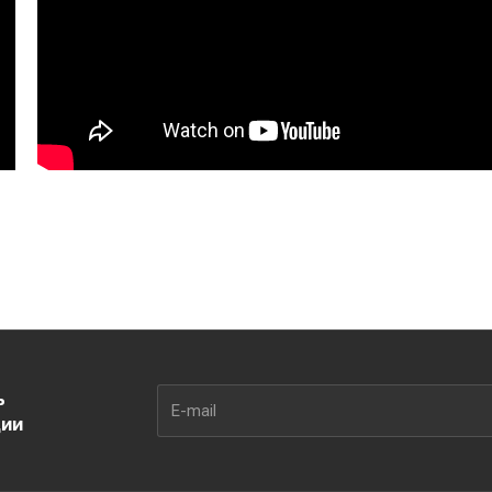
ь
ции