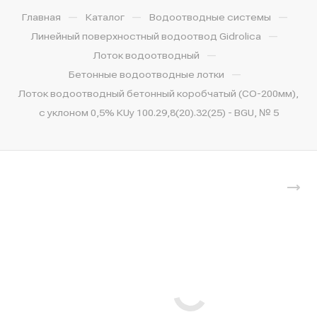
—
—
—
Главная
Каталог
Водоотводные системы
—
Линейный поверхностный водоотвод Gidrolica
—
Лоток водоотводный
—
Бетонные водоотводные лотки
Лоток водоотводный бетонный коробчатый (СО-200мм),
с уклоном 0,5% КUу 100.29,8(20).32(25) - BGU, № 5