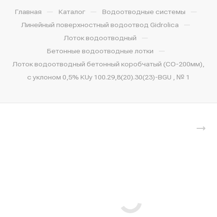
—
—
—
Главная
Каталог
Водоотводные системы
—
Линейный поверхностный водоотвод Gidrolica
—
Лоток водоотводный
—
Бетонные водоотводные лотки
Лоток водоотводный бетонный коробчатый (СО-200мм),
с уклоном 0,5% КUу 100.29,8(20).30(23)-BGU , № 1