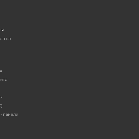
мы
ла на
я
ита
ы
)
- панели