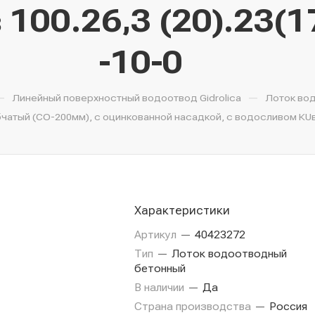
100.26,3 (20).23(17
-10-0
—
—
Линейный поверхностный водоотвод Gidrolica
Лоток во
тый (СО-200мм), с оцинкованной насадкой, с водосливом КUв 100
Характеристики
Артикул
—
40423272
Тип
—
Лоток водоотводный
бетонный
В наличии
—
Да
Страна производства
—
Россия