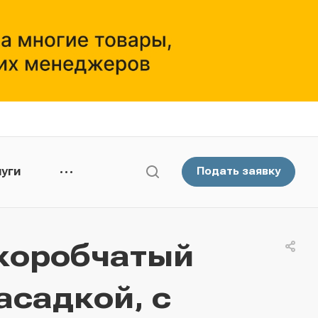
уги
Подать заявку
коробчатый
асадкой, с