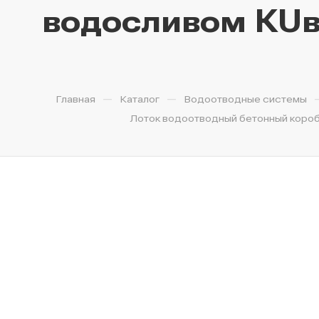
водосливом КUв 
—
—
Главная
Каталог
Водоотводные системы
Лоток водоотводный бетонный коробча