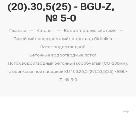
(20).30,5(25) - BGU-Z,
№ 5-0
—
—
—
Главная
Каталог
Водоотводные системы
—
Линейный поверхностный водоотвод Gidrolica
—
Лоток водоотводный
—
Бетонные водоотводные лотки
Лоток водоотводный бетонный коробчатый (СО-200мм),
с оцинкованной насадкой КU 100.26,3 (20).30,5(25) - BGU-
Z, № 5-0