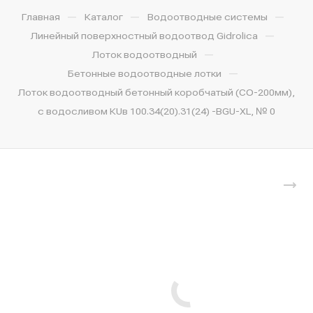
—
—
—
Главная
Каталог
Водоотводные системы
—
Линейный поверхностный водоотвод Gidrolica
—
Лоток водоотводный
—
Бетонные водоотводные лотки
Лоток водоотводный бетонный коробчатый (СО-200мм),
с водосливом КUв 100.34(20).31(24) -BGU-XL, № 0