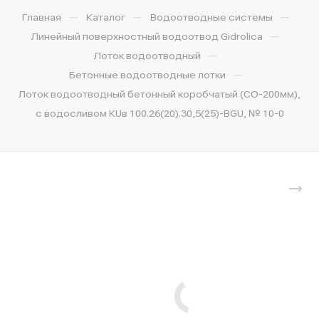
—
—
—
Главная
Каталог
Водоотводные системы
—
Линейный поверхностный водоотвод Gidrolica
—
Лоток водоотводный
—
Бетонные водоотводные лотки
Лоток водоотводный бетонный коробчатый (СО-200мм),
с водосливом КUв 100.26(20).30,5(25)-BGU, № 10-0