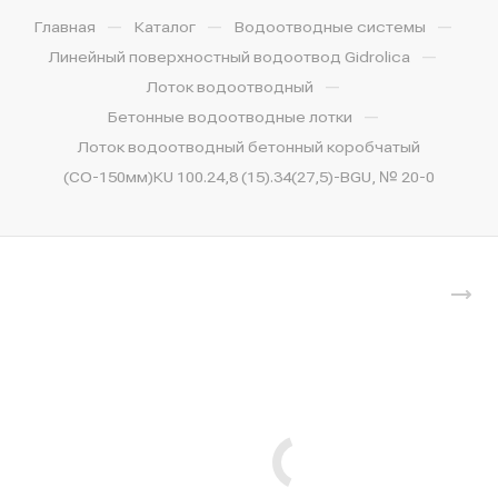
—
—
—
Главная
Каталог
Водоотводные системы
—
Линейный поверхностный водоотвод Gidrolica
—
Лоток водоотводный
—
Бетонные водоотводные лотки
Лоток водоотводный бетонный коробчатый
(СО-150мм)КU 100.24,8 (15).34(27,5)-BGU, № 20-0