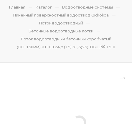
—
—
—
Главная
Каталог
Водоотводные системы
—
Линейный поверхностный водоотвод Gidrolica
—
Лоток водоотводный
—
Бетонные водоотводные лотки
Лоток водоотводный бетонный коробчатый
(СО-150мм)КU 100.24,8 (15).31,5(25)-BGU, № 15-0