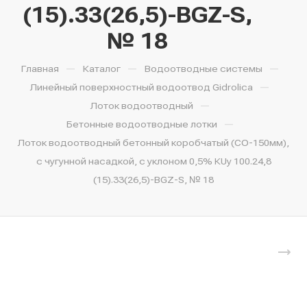
(15).33(26,5)-BGZ-S,
№ 18
—
—
—
Главная
Каталог
Водоотводные системы
—
Линейный поверхностный водоотвод Gidrolica
—
Лоток водоотводный
—
Бетонные водоотводные лотки
Лоток водоотводный бетонный коробчатый (СО-150мм),
с чугунной насадкой, с уклоном 0,5% КUу 100.24,8
(15).33(26,5)-BGZ-S, № 18