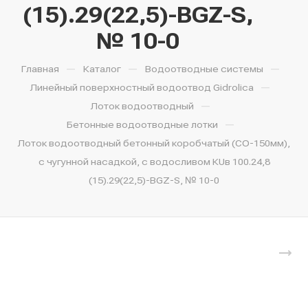
(15).29(22,5)-BGZ-S,
№ 10-0
—
—
—
Главная
Каталог
Водоотводные системы
—
Линейный поверхностный водоотвод Gidrolica
—
Лоток водоотводный
—
Бетонные водоотводные лотки
Лоток водоотводный бетонный коробчатый (СО-150мм),
с чугунной насадкой, с водосливом КUв 100.24,8
(15).29(22,5)-BGZ-S, № 10-0