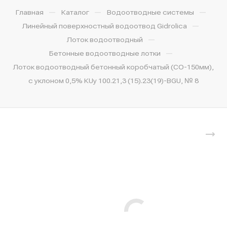
—
—
—
Главная
Каталог
Водоотводные системы
—
Линейный поверхностный водоотвод Gidrolica
—
Лоток водоотводный
—
Бетонные водоотводные лотки
Лоток водоотводный бетонный коробчатый (СО-150мм),
с уклоном 0,5% КUу 100.21,3 (15).23(19)-BGU, № 8