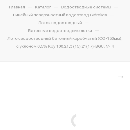
—
—
—
Главная
Каталог
Водоотводные системы
—
Линейный поверхностный водоотвод Gidrolica
—
Лоток водоотводный
—
Бетонные водоотводные лотки
Лоток водоотводный бетонный коробчатый (СО-150мм),
с уклоном 0,5% КUу 100.21,3 (15).21(17)-BGU, № 4