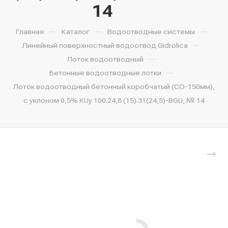
14
—
—
—
Главная
Каталог
Водоотводные системы
—
Линейный поверхностный водоотвод Gidrolica
—
Лоток водоотводный
—
Бетонные водоотводные лотки
Лоток водоотводный бетонный коробчатый (СО-150мм),
с уклоном 0,5% КUу 100.24,8 (15).31(24,5)-BGU, № 14