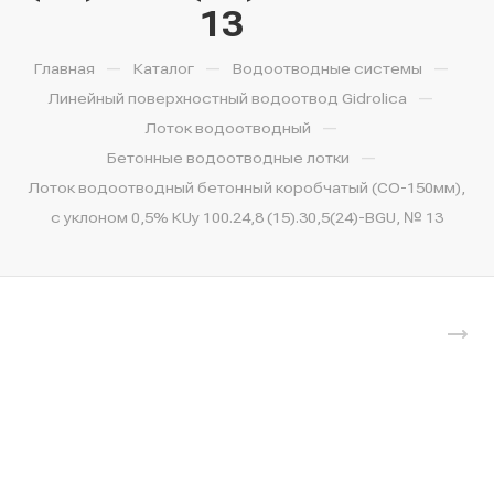
13
—
—
—
Главная
Каталог
Водоотводные системы
—
Линейный поверхностный водоотвод Gidrolica
—
Лоток водоотводный
—
Бетонные водоотводные лотки
Лоток водоотводный бетонный коробчатый (СО-150мм),
с уклоном 0,5% КUу 100.24,8 (15).30,5(24)-BGU, № 13