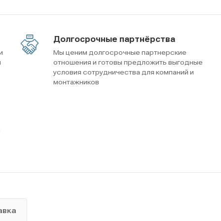
Долгосрочные партнёрства
и
Мы ценим долгосрочные партнерские
м
отношения и готовы предложить выгодные
условия сотрудничества для компаний и
монтажников
ы
авка