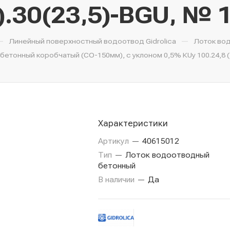
).30(23,5)-BGU, № 
—
—
Линейный поверхностный водоотвод Gidrolica
Лоток во
етонный коробчатый (СО-150мм), с уклоном 0,5% КUу 100.24,8 (1
Характеристики
Артикул
—
40615012
Тип
—
Лоток водоотводный
бетонный
В наличии
—
Да