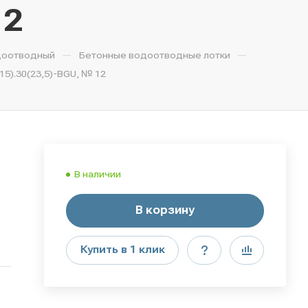
12
—
—
доотводный
Бетонные водоотводные лотки
5).30(23,5)-BGU, № 12
В наличии
В корзину
Купить в 1 клик