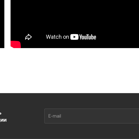
ь
ции