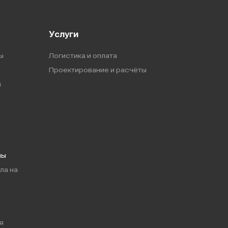
Услуги
ы
Логистика и оплата
Проектирование и расчёты
ы
мы
ла на
я