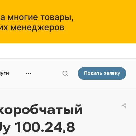
уги
Подать заявку
коробчатый
у 100.24,8