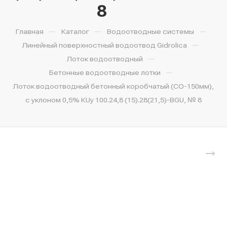
8
—
—
—
Главная
Каталог
Водоотводные системы
—
Линейный поверхностный водоотвод Gidrolica
—
Лоток водоотводный
—
Бетонные водоотводные лотки
Лоток водоотводный бетонный коробчатый (СО-150мм),
с уклоном 0,5% КUу 100.24,8 (15).28(21,5)-BGU, № 8