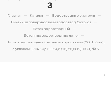
3
—
—
—
Главная
Каталог
Водоотводные системы
—
Линейный поверхностный водоотвод Gidrolica
—
Лоток водоотводный
—
Бетонные водоотводные лотки
Лоток водоотводный бетонный коробчатый (СО-150мм),
с уклоном 0,5% КUу 100.24,8 (15).25,5(19)-BGU, № 3