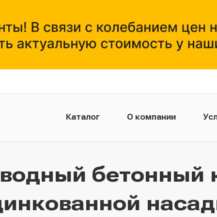
Каталог
О компании
Усл
тводный бетонный 
цинкованной насад