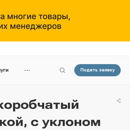
уги
Подать заявку
коробчатый
кой, с уклоном