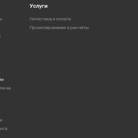
Услуги
ы
Логистика и оплата
Проектирование и расчёты
ы
мы
ла на
я
ита