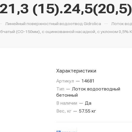
21,3 (15).24,5(20,5
—
—
Линейный поверхностный водоотвод Gidrolica
Лоток во
атый (СО-150мм), с оцинкованной насадкой, с уклоном 0,5% КUу 
Характеристики
Артикул
—
14681
Тип
—
Лоток водоотводный
бетонный
В наличии
—
Да
Вес, кг
—
57.55 кг