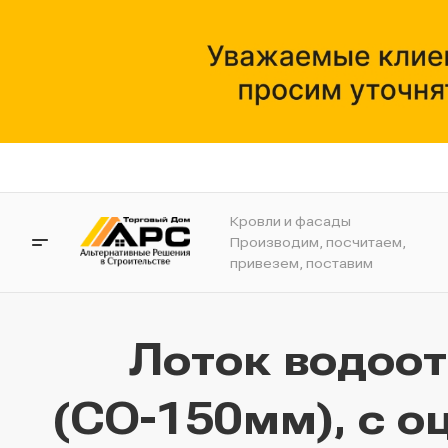
Кровли и фасады
Производим, посчитаем,
привезем, поставим
Лоток водоо
(СО-150мм), с о