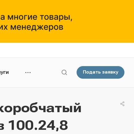
уги
Подать заявку
коробчатый
 100.24,8