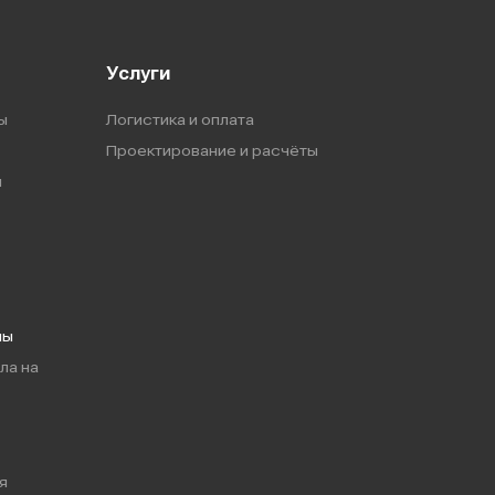
Услуги
ы
Логистика и оплата
Проектирование и расчёты
ы
мы
ла на
я