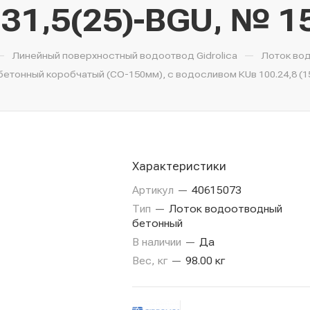
.31,5(25)-BGU, № 1
—
—
Линейный поверхностный водоотвод Gidrolica
Лоток во
тонный коробчатый (СО-150мм), с водосливом КUв 100.24,8 (15
Характеристики
Артикул
—
40615073
Тип
—
Лоток водоотводный
бетонный
В наличии
—
Да
Вес, кг
—
98.00 кг