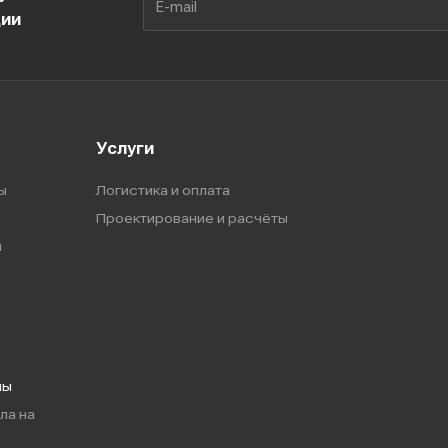
ции
Услуги
ы
Логистика и оплата
Проектирование и расчёты
ы
мы
ла на