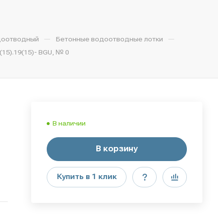
—
—
доотводный
Бетонные водоотводные лотки
15).19(15)- BGU, № 0
В наличии
В корзину
Купить в 1 клик