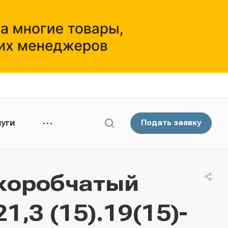
уги
Подать заявку
коробчатый
,3 (15).19(15)-