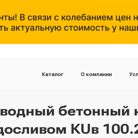
Каталог
О компании
Усл
тводный бетонный 
досливом КUв 100.21