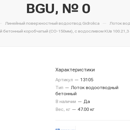
BGU, № 0
—
—
Линейный поверхностный водоотвод Gidrolica
Лоток во
бетонный коробчатый (СО-150мм), с водосливом КUв 100.21,3 (
Характеристики
Артикул
—
13105
Тип
—
Лоток водоотводный
бетонный
В наличии
—
Да
Вес, кг
—
47.00 кг