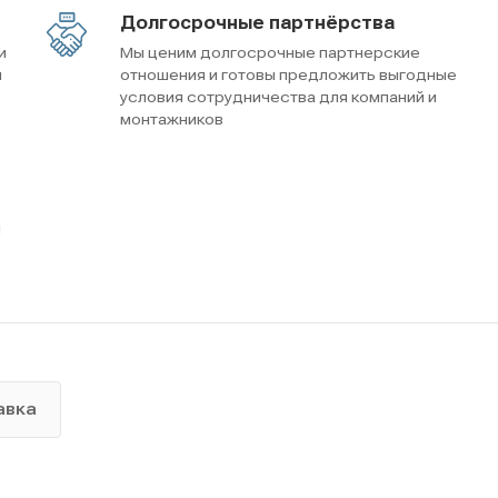
Долгосрочные партнёрства
и
Мы ценим долгосрочные партнерские
м
отношения и готовы предложить выгодные
условия сотрудничества для компаний и
монтажников
ы
авка