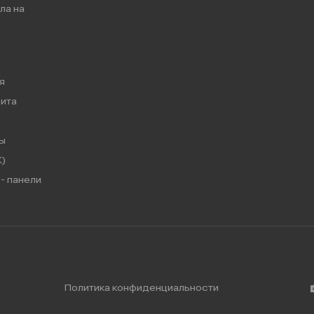
ла на
я
ита
ы
)
- панели
Политика конфиденциальности