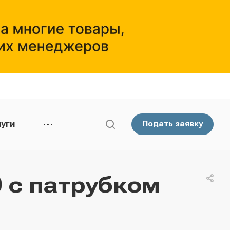
уги
Подать заявку
 с патрубком