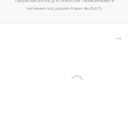
Террасная доска ДПК Grand Line 140мм вельвет и
тиснение под дерево Какао 4м (БШТ)