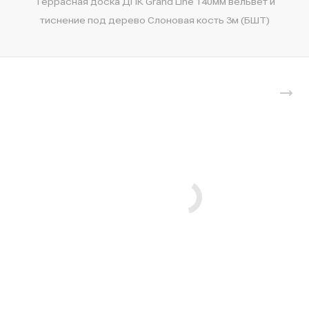
Террасная доска ДПК Grand Line 140мм вельвет и
тиснение под дерево Слоновая кость 3м (БШТ)