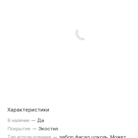
Характеристики
В наличии
—
Да
Покрытие
—
Экостил.
Тип использования
—
забор,фасад,цоколь. Может