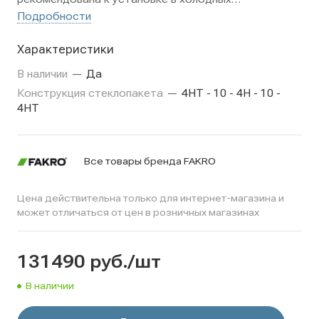
климатических зонах России. Окно имеет ось
Подробности
поворота, расположенную чуть выше центра
Характеристики
оконной створки, благодаря чему даже человек
высокого роста может свободно подойти к
В наличии
—
Да
открытому окну.
Конструкция стеклопакета
—
4НT - 10 - 4Н - 10 -
4НТ
Все товары бренда FAKRO
Цена действительна только для интернет-магазина и
может отличаться от цен в розничных магазинах
131490
руб.
/шт
В наличии