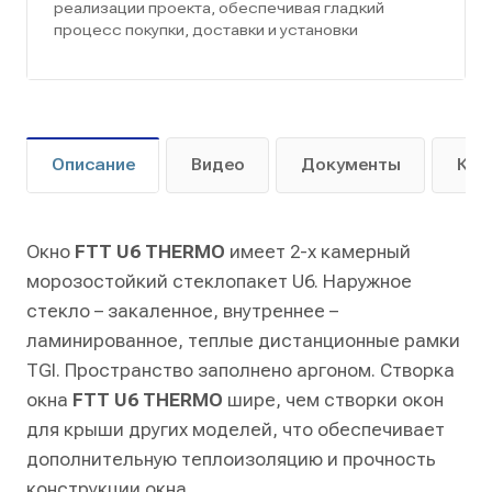
реализации проекта, обеспечивая гладкий
процесс покупки, доставки и установки
Описание
Видео
Документы
Как
Окно
FTT U6 THERMO
имеет 2-х камерный
морозостойкий стеклопакет U6. Наружное
стекло – закаленное, внутреннее –
ламинированное, теплые дистанционные рамки
TGI. Пространство заполнено аргоном. Створка
окна
FTT U6 THERMO
шире, чем створки окон
для крыши других моделей, что обеспечивает
дополнительную теплоизоляцию и прочность
конструкции окна.