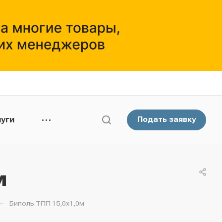
уги
Подать заявку
м
—
Биполь ТПП 15,0х1,0м