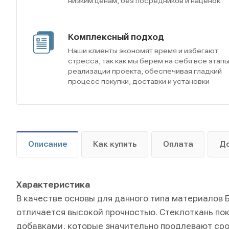
низким ценам, без посредников и наценок
Комплексный подход
Наши клиенты экономят время и избегают
стресса, так как мы берём на себя все этап
реализации проекта, обеспечивая гладкий
процесс покупки, доставки и установки
Описание
Как купить
Оплата
Д
Характеристика
В качестве основы для данного типа материалов Б
отличается высокой прочностью. Стеклоткань п
добавками, которые значительно продлевают сро