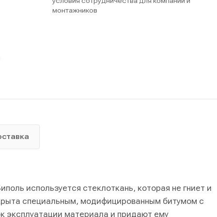
условия сотрудничества для компаний и
монтажников
ы
оставка
иполь используется стеклоткань, которая не гниет и
окрыта специальным, модифицированным битумом с
к эксплуатации материала и придают ему