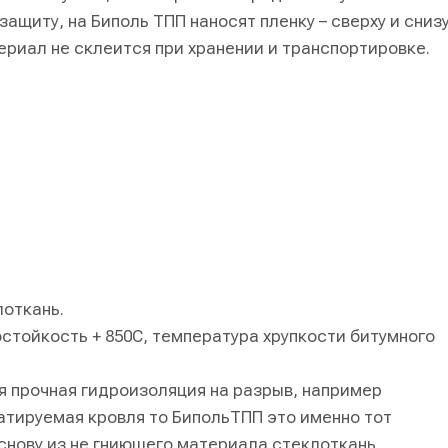
ащиту, на Биполь ТПП наносят пленку – сверху и снизу
ериал не склеится при хранении и транспортировке.
лоткань.
плостойкость + 850C, температура хрупкости битумного
я прочная гидроизоляция на разрыв, например
атируемая кровля то БипольТПП это именно тот
снову из не гниющего материала стеклоткань.