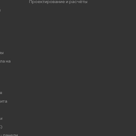
Проектирование и расчёты
ы
мы
ла на
я
ита
ы
)
- панели