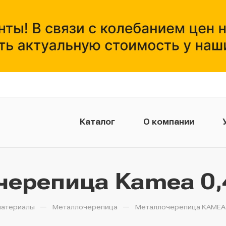
Каталог
О компании
Монтажникам
ерепица Kamea 0,
—
—
материалы
Металлочерепица
Металлочерепица KAMEA