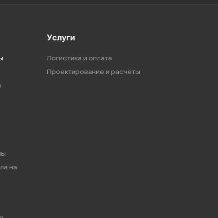
Услуги
ы
Логистика и оплата
Проектирование и расчёты
ы
мы
ла на
я