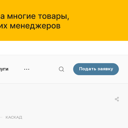
уги
Подать заявку
—
КАСКАД