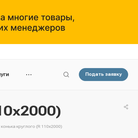
уги
Подать заявку
10х2000)
 конька круглого (R 110х2000)