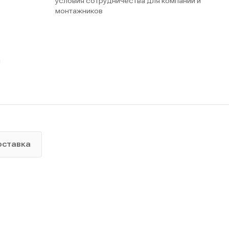
условия сотрудничества для компаний и
монтажников
ы
оставка