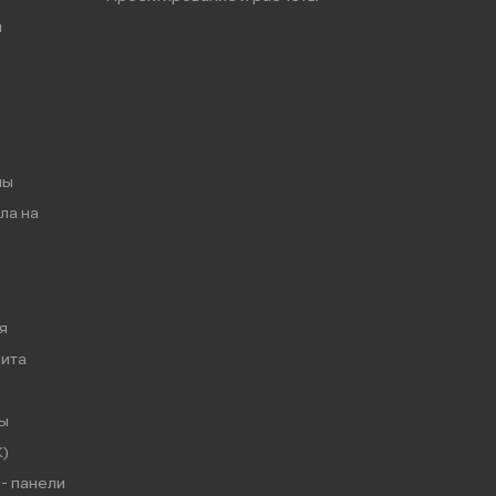
ы
мы
ла на
я
ита
ы
)
- панели