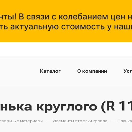
Каталог
О компании
Усл
нька круглого (R 1
—
—
овельные материалы
Элементы отделки кровли
Планка