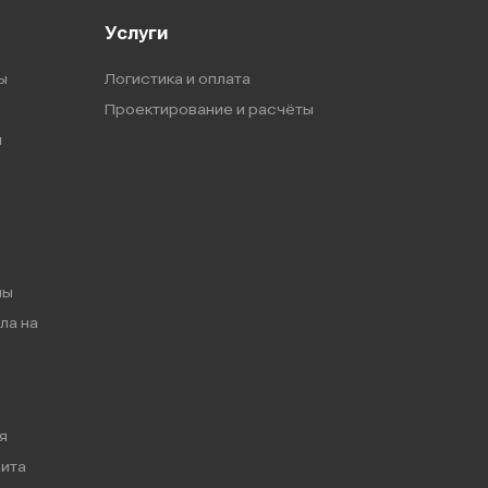
Услуги
ы
Логистика и оплата
Проектирование и расчёты
ы
мы
ла на
я
ита