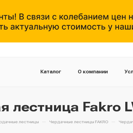
Каталог
О компании
Усл
я лестница Fakro L
—
—
рдачные лестницы
Чердачные лестницы FAKRO
Чердач