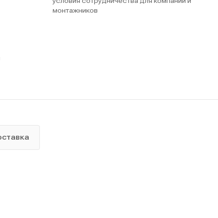
условия сотрудничества для компаний и
монтажников
ы
оставка