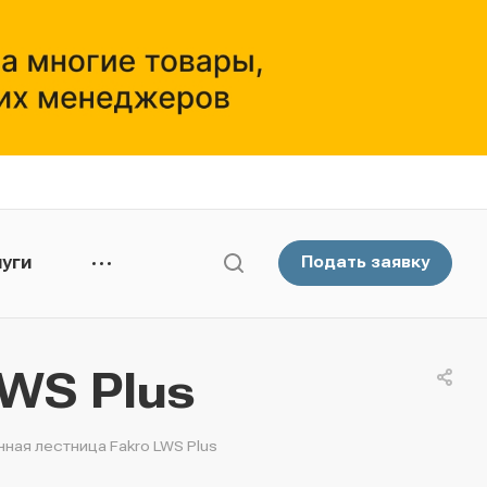
уги
Подать заявку
WS Plus
ная лестница Fakro LWS Plus