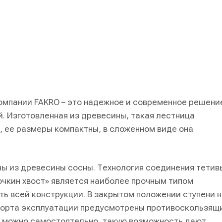
и
компании FAKRO – это надежное и современное решени
. Изготовленная из древесины, такая лестница
, ее размеры компактны, в сложенном виде она
ы из древесины сосны. Технология соединения тетив
очкин хвост» является наиболее прочным типом
ь всей конструкции. В закрытом положении ступени н
форта эксплуатации предусмотрены противоскользящ
и можно самостоятельно, такую возможность дают