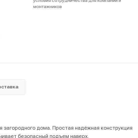
условия сотрудничества для компаний и
монтажников
ы
оставка
я загородного дома. Простая надёжная конструкция
чивает безопасный подъем наверх.