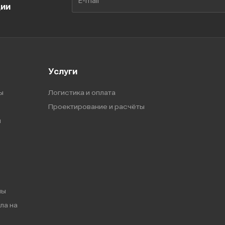
ции
Услуги
ы
Логистика и оплата
Проектирование и расчёты
ы
мы
ла на