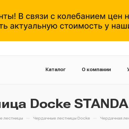
Каталог
О компании
Монтажникам
ница Docke STANDA
—
—
е лестницы
Чердачные лестницы Docke
Чердачная ле