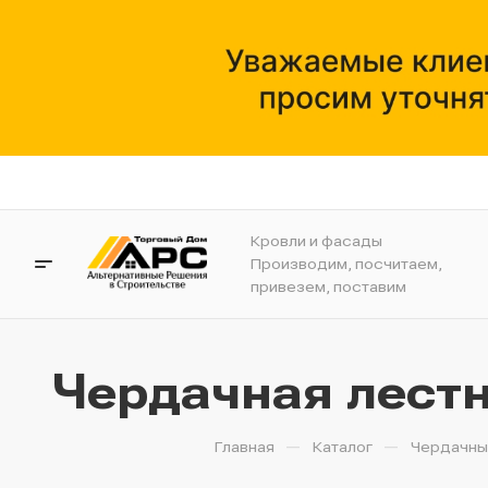
Кровли и фасады
Производим, посчитаем,
привезем, поставим
Чердачная лест
—
—
Главная
Каталог
Чердачны