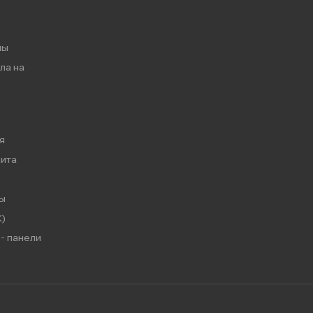
мы
ла на
я
ита
ы
)
- панели