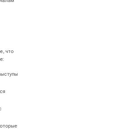
оналам
е, что
е:
выступы
тся
с
которые