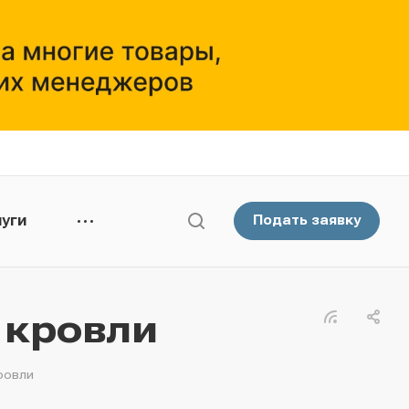
уги
Подать заявку
 кровли
ровли