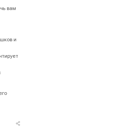
чь вам
ишков и
нтирует
с
его