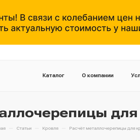
Каталог
О компании
Усл
таллочерепицы для
—
—
—
ная
Статьи
Кровля
Расчёт металлочерепицы для к