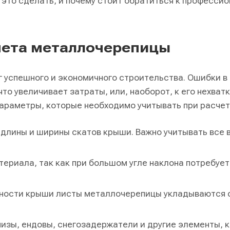
 это сделать, и почему стоит обратиться к професси
чета металлочерепицы
 успешного и экономичного строительства. Ошибки в
то увеличивает затраты, или, наоборот, к его нехватк
араметры, которые необходимо учитывать при расчет
длины и ширины скатов крыши. Важно учитывать все 
териала, так как при большом угле наклона потребуе
ности крыши листы металлочерепицы укладываются 
низы, ендовы, снегозадержатели и другие элементы, 