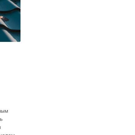
ным
ь
и