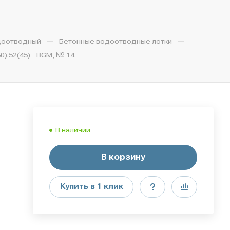
—
—
доотводный
Бетонные водоотводные лотки
).52(45) - BGМ, № 14
В наличии
В корзину
Купить в 1 клик