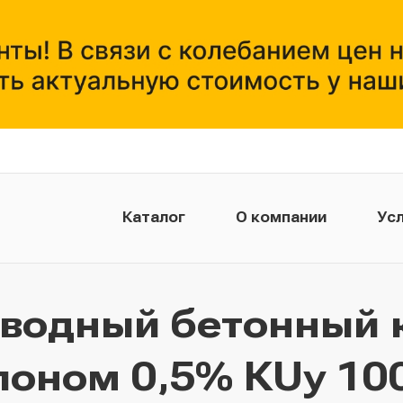
Каталог
О компании
Усл
тводный бетонный 
лоном 0,5% КUу 100.