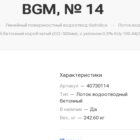
BGМ, № 14
—
—
Линейный поверхностный водоотвод Gidrolica
Лоток во
бетонный коробчатый (СО-300мм), с уклоном 0,5% КUу 100.44(30
Характеристики
Артикул
—
40730114
Тип
—
Лоток водоотводный
бетонный
В наличии
—
Да
Вес, кг
—
242.60 кг