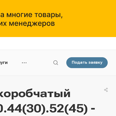
уги
Подать заявку
коробчатый
44(30).52(45) -