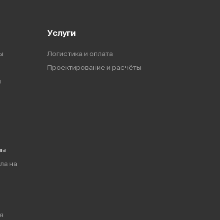
Услуги
ы
Логистика и оплата
Проектирование и расчёты
ы
мы
ла на
я